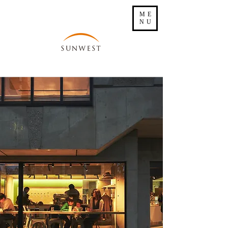
ME
NU