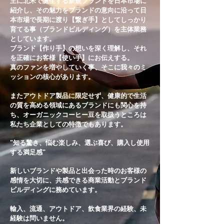
主に北米で誕生する新規ブランドを日本市場に
紹介し、その魅力をブランドの意向に沿って日
本市場で長期に渡り【繋ぎ手】としてしっかり
育てる事（ブランドビルディング）を主体業務
としています。
ブランド【作り手】の想いを深く理解し、それ
を正確にお客様【使い手】にお伝えする。
真のファンを増やしていく事、そこに我々のミ
ッションの核心があります。
またアウトドア製品に限定せず、健康的で生活
の質を高める領域にあるブランドにも関心を持
ち、オーガニックコーヒー豆を取扱うところは
私たち企業としての特徴でもあります。
"知る驚き、悩む楽しみ、選ぶ喜び、購入し使用
する満足感"
新しいブランドや製品と出会った時のお客様の
感情を大切に、共感できる商業活動とブランド
ビルディングに務めています。
輸入、流通、アウトドア、飲食業界の経験、未
経験は問いません。