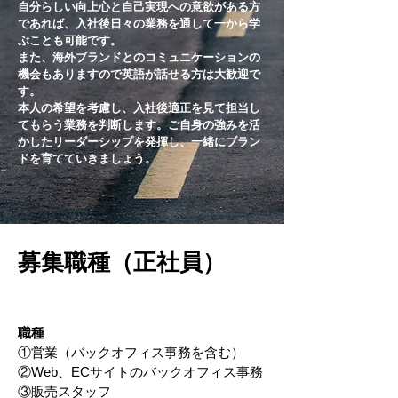
自分らしい向上心と自己実現への意欲がある方
であれば、入社後日々の業務を通して一から学
ぶことも可能です。
また、海外ブランドとのコミュニケーションの
機会もありますので英語が話せる方は大歓迎で
す。
本人の希望を考慮し、入社後適正を見て担当し
てもらう業務を判断します。ご自身の強みを活
かしたリーダーシップを発揮し、一緒にブラン
ドを育てていきましょう。
募集職種（正社員）
職種
①営業（バックオフィス事務を含む）
②Web、ECサイトのバックオフィス事務
③販売スタッフ